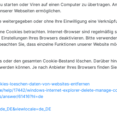
starten oder Viren auf einen Computer zu übertragen. An
 unserer Webseiten ermöglichen.
te weitergegeben oder ohne Ihre Einwilligung eine Verknüp
ne Cookies betrachten. Internet-Browser sind regelmäßig so
instellungen Ihres Browsers deaktivieren. Bitte verwenden 
e beachten Sie, dass einzelne Funktionen unserer Website m
es oder den gesamten Cookie-Bestand löschen. Darüber hina
werden können. Je nach Anbieter Ihres Browsers finden Si
ookies-loeschen-daten-von-websites-entfernen
de/help/17442/windows-internet-explorer-delete-manage-c
ts/answer/61416?hl=de
e=de_DE&viewlocale=de_DE