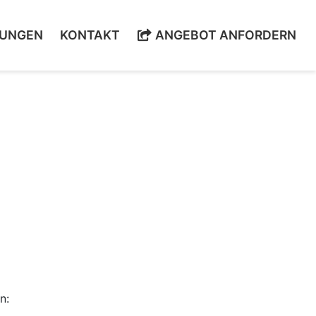
NT)
(CURRENT)
(CURRENT)
(C
TUNGEN
KONTAKT
ANGEBOT ANFORDERN
n: